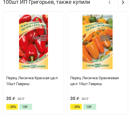
‹
›
100шт ИП Григорьев, также купили
Перец Лисичка Красная цв.п
Перец Лисичка Оранжевая
10шт Гавриш
цв.п 10шт Гавриш
30
₽
30
₽
40
₽
40
₽
- 25%
10
₽
- 25%
10
₽