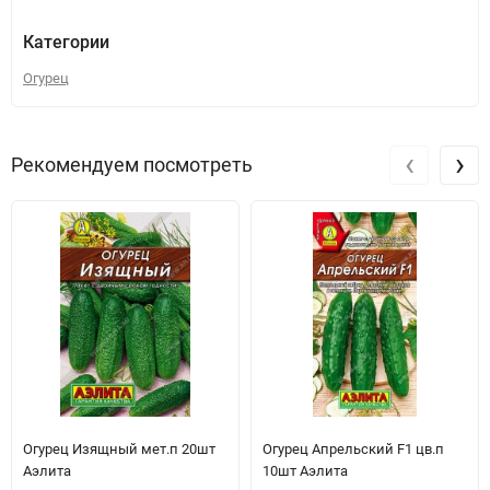
Категории
Огурец
‹
›
Рекомендуем посмотреть
Огурец Изящный мет.п 20шт
Огурец Апрельский F1 цв.п
Аэлита
10шт Аэлита