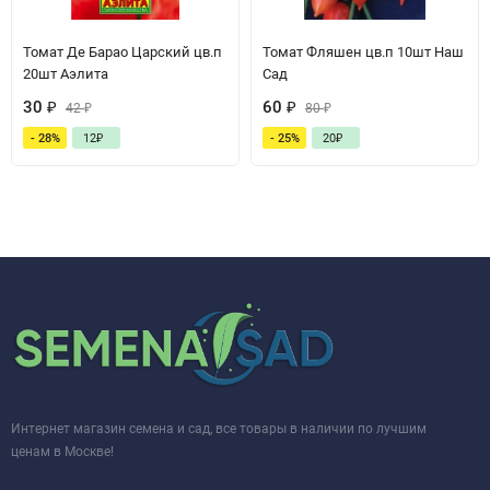
Томат Де Барао Царский цв.п
Томат Фляшен цв.п 10шт Наш
20шт Аэлита
Сад
30
₽
60
₽
42
₽
80
₽
- 28%
12
₽
- 25%
20
₽
Интернет магазин семена и сад, все товары в наличии по лучшим
ценам в Москве!