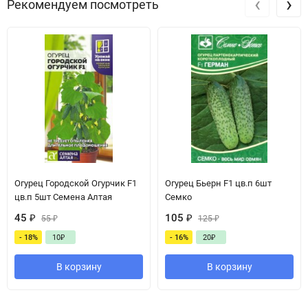
‹
›
Рекомендуем посмотреть
Огурец Городской Огурчик F1
Огурец Бьерн F1 цв.п 6шт
цв.п 5шт Семена Алтая
Семко
45
₽
105
₽
55
₽
125
₽
- 18%
10
₽
- 16%
20
₽
В корзину
В корзину