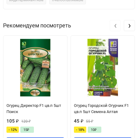
индетерминантные
пчелоопыляемые
‹
›
Рекомендуем посмотреть
Огурец Директор F1 цв.п 5шт
Огурец Городской Огурчик F1
Поиск
цв.п 5шт Семена Алтая
105
₽
45
₽
120
₽
55
₽
- 12%
15
₽
- 18%
10
₽