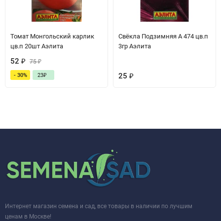
Томат Монгольский карлик
Свёкла Подзимняя А 474 цв.п
цв.п 20шт Аэлита
3гр Аэлита
52
₽
75
₽
25
₽
- 30%
23
₽
Интернет магазин семена и сад, все товары в наличии по лучшим
ценам в Москве!