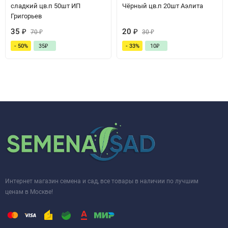
сладкий цв.п 50шт ИП
Чёрный цв.п 20шт Аэлита
Григорьев
35
₽
20
₽
70
₽
30
₽
- 50%
35
₽
- 33%
10
₽
Интернет магазин семена и сад, все товары в наличии по лучшим
ценам в Москве!