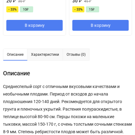
20
₽
30
₽
30
₽
45
₽
- 33%
10
₽
- 33%
15
₽
В корзину
В корзину
Описание
Характеристики
Отзывы (0)
Описание
Среднеспелый сорт с отличными вкусовыми качествами и
необычными плодами. Период от всходов до начала
плодоношения 120-140 дней. Рекомендуется для открытого
грунта и пленочных укрытий. Растения полураскидистые, в
теплице высотой 80-90 см. Перцы похожи на маленькие
тыковки, массой 150-170 г, с очень толстыми сочными стенками
8-9 мм. Степень ребристости плодов может быть различной.