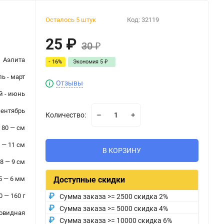
Осталось 5 штук
Код:
32119
25
₽
30
₽
Аэлита
- 16%
Экономия
5
₽
ь - март
Отзывы
й - июнь
сентябрь
Количество:
80 — см
 — 11 см
В КОРЗИНУ
8 — 9 см
5 — 6 мм
Доступные скидки
0 — 160 г
Сумма заказа >= 2500 скидка 2%
Сумма заказа >= 5000 скидка 4%
овидная
Сумма заказа >= 10000 скидка 6%