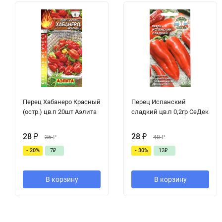
Перец Хабанеро Красный
Перец Испанский
(остр.) цв.п 20шт Аэлита
сладкий цв.п 0,2гр СеДек
28
₽
28
₽
35
₽
40
₽
- 20%
7
₽
- 30%
12
₽
В корзину
В корзину