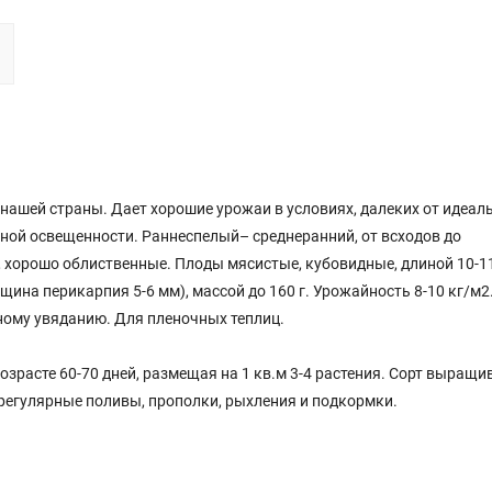
ашей страны. Дает хорошие урожаи в условиях, далеких от идеал
ной освещенности. Раннеспелый– среднеранний, от всходов до
 хорошо облиственные. Плоды мясистые, кубовидные, длиной 10-11
щина перикарпия 5-6 мм), массой до 160 г. Урожайность 8-10 кг/м2
ному увяданию. Для пленочных теплиц.
расте 60-70 дней, размещая на 1 кв.м 3-4 растения. Сорт выращи
регулярные поливы, прополки, рыхления и подкормки.