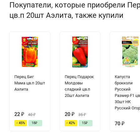
Покупатели, которые приобрели Пе
цв.п 20шт Аэлита, также купили
Перец Биг
Перец Подарок
Капуста
Мама цв.п 20шт
Молдовы
брокколи
Аэлита
сладкий цв.п
Русский
20шт Аэлита
Размер F1 цв
30шт НК
Русский Ого
22
₽
20
₽
40
₽
35
₽
70
₽
- 45%
18
₽
- 42%
15
₽