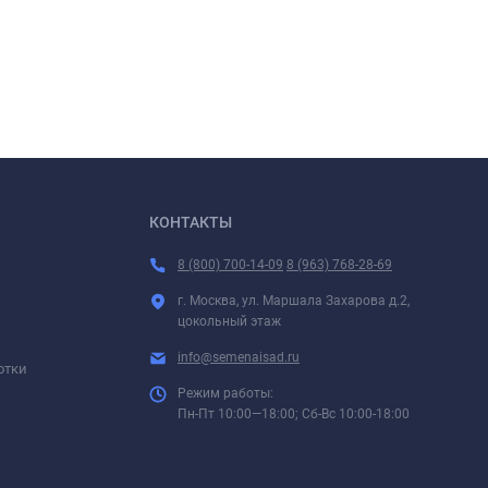
КОНТАКТЫ
8 (800) 700-14-09
8 (963) 768-28-69
г. Москва, ул. Маршала Захарова д.2,
цокольный этаж
info@semenaisad.ru
отки
Режим работы:
Пн-Пт 10:00—18:00; Сб-Вс 10:00-18:00