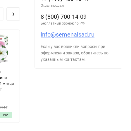
Отдел продаж
›
8 (800) 700-14-09
Бесплатный звонок по РФ
info@semenaisad.ru
Если у вас возникли вопросы при
оформлении заказа, обратитесь по
указанным контактам.
я
Перец Гигант
Огурец
К
ино
России
Пучковое
Д
F1 мн/цв
сладкий цв.п
Очарование F-1
Л
т
10шт ИП
цв.п 10шт
7
Григорьев
Аэлита
46
₽
2
114
₽
75
₽
50
₽
19
₽
- 38%
29
₽
-