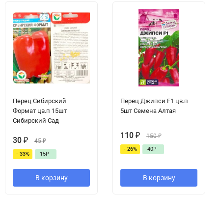
Перец Сибирский
Перец Джипси F1 цв.п
Формат цв.п 15шт
5шт Семена Алтая
Сибирский Сад
110
₽
150
₽
30
₽
45
₽
- 26%
40
₽
- 33%
15
₽
В корзину
В корзину