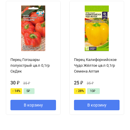
Перец Гогошары
Перец Калифорнийское
полуострый цв.п 0,1гр
Чудо Жёлтое цв.п 0,1гр
СеДек
Семена Алтая
30
₽
25
₽
35
₽
35
₽
- 14%
5
₽
- 28%
10
₽
В корзину
В корзину