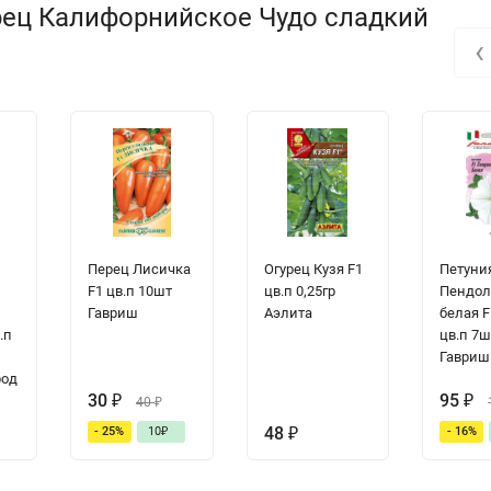
рец Калифорнийское Чудо сладкий
‹
Перец Лисичка
Огурец Кузя F1
Петуни
F1 цв.п 10шт
цв.п 0,25гр
Пендол
Гавриш
Аэлита
белая 
.п
цв.п 7ш
Гавриш
род
30
₽
95
₽
40
₽
48
₽
- 25%
10
₽
- 16%