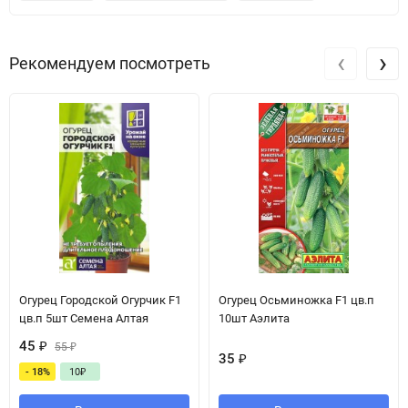
‹
›
Рекомендуем посмотреть
Огурец Городской Огурчик F1
Огурец Осьминожка F1 цв.п
цв.п 5шт Семена Алтая
10шт Аэлита
45
₽
55
₽
35
₽
- 18%
10
₽