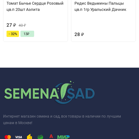
Томат Бычье Сердце Розовый
Редис Ведьмины Пальцы
цв.п 20шт Аэлита
цв.п 1гр Уральский Дачник
27
₽
40
₽
28
₽
- 32%
13
₽
Интернет магазин семена и сад, все товары в наличии по лучшим
ценам в Москве!