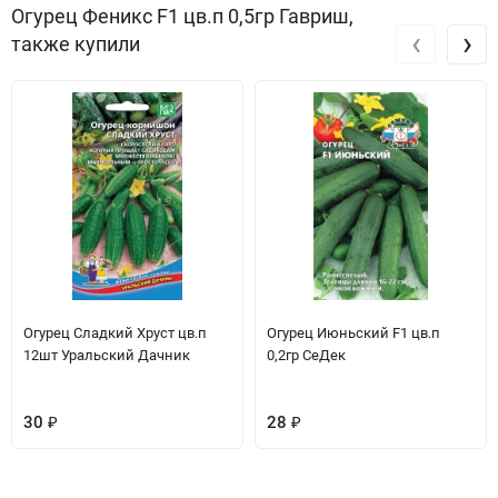
Огурец Феникс F1 цв.п 0,5гр Гавриш,
‹
›
также купили
Огурец Сладкий Хруст цв.п
Огурец Июньский F1 цв.п
12шт Уральский Дачник
0,2гр СеДек
30
₽
28
₽