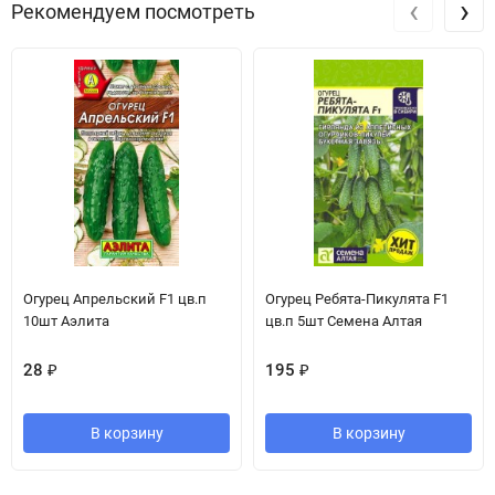
‹
›
Рекомендуем посмотреть
Огурец Апрельский F1 цв.п
Огурец Ребята-Пикулята F1
10шт Аэлита
цв.п 5шт Семена Алтая
28
₽
195
₽
В корзину
В корзину