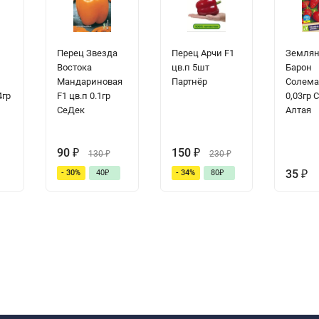
Перец Звезда
Перец Арчи F1
Землян
Востока
цв.п 5шт
Барон
Мандариновая
Партнёр
Солема
4гр
F1 цв.п 0.1гр
0,03гр 
СеДек
Алтая
90
₽
150
₽
130
₽
230
₽
35
₽
- 30%
40
₽
- 34%
80
₽