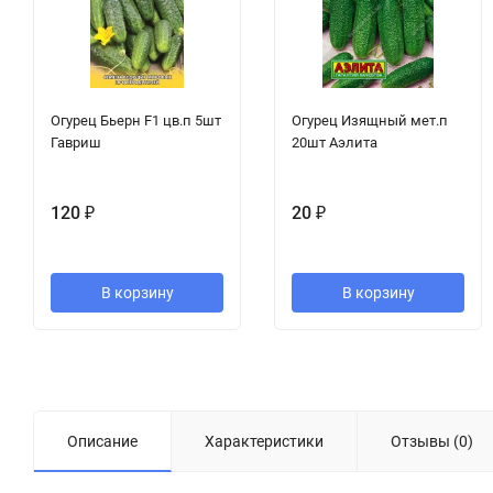
Огурец Бьерн F1 цв.п 5шт
Огурец Изящный мет.п
Гавриш
20шт Аэлита
120
₽
20
₽
В корзину
В корзину
Описание
Характеристики
Отзывы (0)