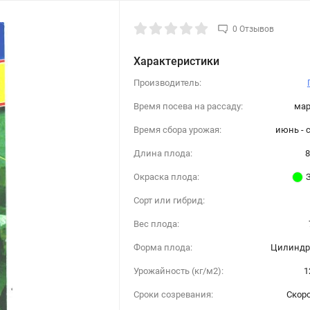
0 Отзывов
Характеристики
Производитель:
Время посева на рассаду:
мар
Время сбора урожая:
июнь - 
Длина плода:
8
Окраска плода:
Сорт или гибрид:
Вес плода:
Форма плода:
Цилиндр
Урожайность (кг/м2):
1
Сроки созревания:
Скор