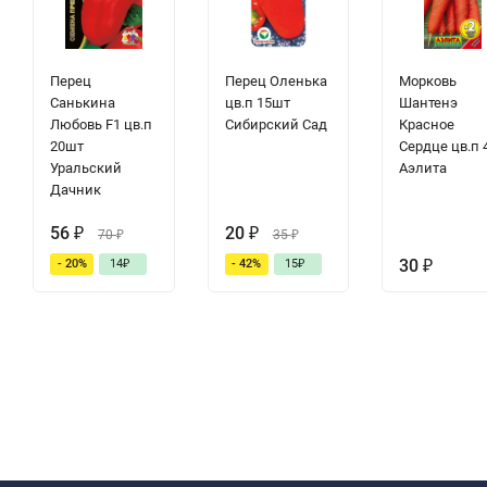
Перец
Перец Оленька
Морковь
Санькина
цв.п 15шт
Шантенэ
Любовь F1 цв.п
Сибирский Сад
Красное
20шт
Сердце цв.п 
Уральский
Аэлита
Дачник
56
₽
20
₽
70
₽
35
₽
30
₽
- 20%
14
₽
- 42%
15
₽