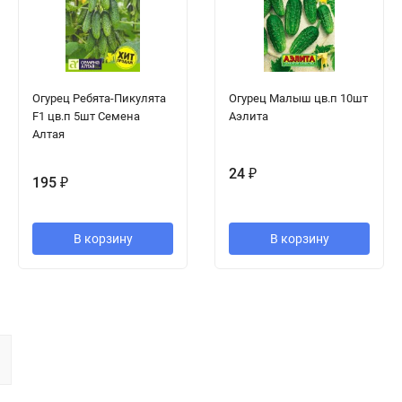
Огурец Ребята-Пикулята
Огурец Малыш цв.п 10шт
F1 цв.п 5шт Семена
Аэлита
Алтая
24
₽
195
₽
В корзину
В корзину