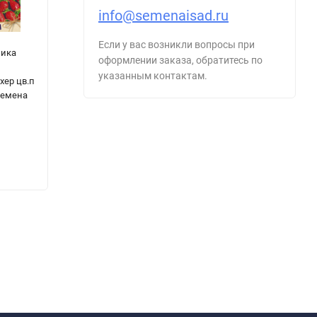
info@semenaisad.ru
Если у вас возникли вопросы при
ика
Морковь
Томат Лось F1
О
оформлении заказа, обратитесь по
Канада F1 цв.п
цв.п 3шт
ц
указанным контактам.
хер цв.п
150шт
Семена Алтая
С
Семена
Уральский
Дачник
145
₽
180
₽
50
₽
1
- 19%
35
₽