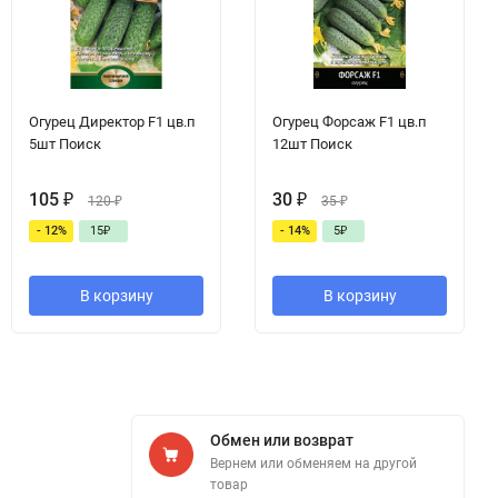
Огурец Директор F1 цв.п
Огурец Форсаж F1 цв.п
5шт Поиск
12шт Поиск
105
₽
30
₽
120
₽
35
₽
- 12%
15
₽
- 14%
5
₽
В корзину
В корзину
Обмен или возврат
Вернем или обменяем на другой
товар