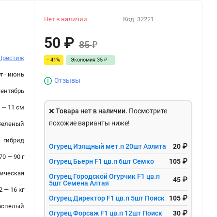
Нет в наличии
Код:
32221
50
₽
85
₽
Престиж
- 41%
Экономия
35
₽
т - июнь
Отзывы
сентябрь
 — 11 см
❌
Товара нет в наличии.
Посмотрите
похожие варианты ниже!
Зеленый
гибрид
Огурец Изящный мет.п 20шт Аэлита
20 ₽
70 — 90 г
Огурец Бьерн F1 цв.п 6шт Семко
105 ₽
ическая
Огурец Городской Огурчик F1 цв.п
45 ₽
5шт Семена Алтая
2 — 16 кг
Огурец Директор F1 цв.п 5шт Поиск
105 ₽
оспелый
Огурец Форсаж F1 цв.п 12шт Поиск
30 ₽