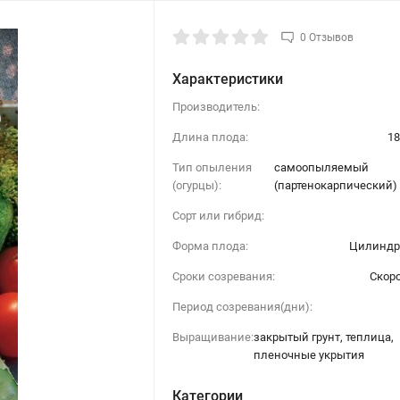
0 Отзывов
Характеристики
Производитель:
Длина плода:
18
Тип опыления
самоопыляемый
(огурцы):
(партенокарпический)
Сорт или гибрид:
Форма плода:
Цилиндр
Сроки созревания:
Скор
Период созревания(дни):
Выращивание:
закрытый грунт, теплица,
пленочные укрытия
Категории