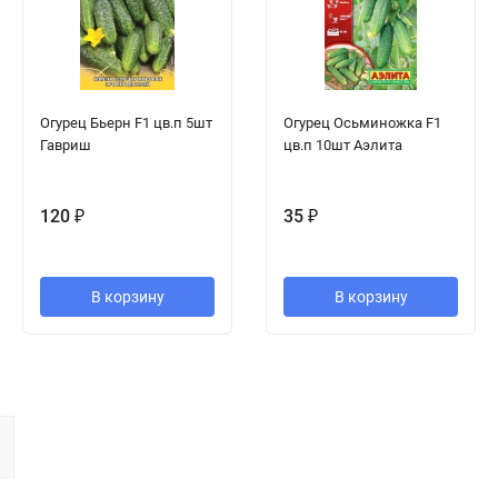
Огурец Бьерн F1 цв.п 5шт
Огурец Осьминожка F1
Гавриш
цв.п 10шт Аэлита
120
₽
35
₽
В корзину
В корзину