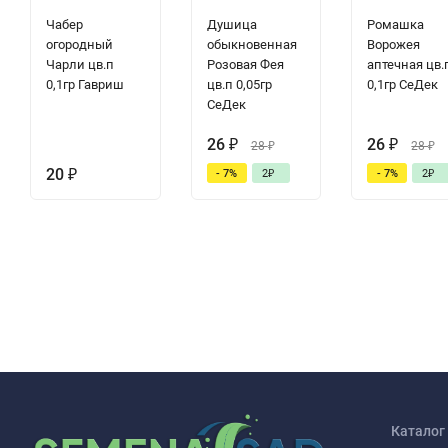
Чабер
Душица
Ромашка
огородный
обыкновенная
Ворожея
Чарли цв.п
Розовая Фея
аптечная цв.
0,1гр Гавриш
цв.п 0,05гр
0,1гр СеДек
СеДек
26
₽
26
₽
28
₽
28
₽
20
₽
- 7%
2
₽
- 7%
2
₽
Каталог