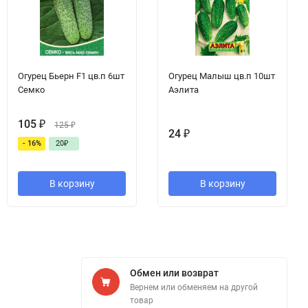
Огурец Бьерн F1 цв.п 6шт
Огурец Малыш цв.п 10шт
Семко
Аэлита
105
₽
125
₽
24
₽
- 16%
20
₽
В корзину
В корзину
Обмен или возврат
Вернем или обменяем на другой
товар