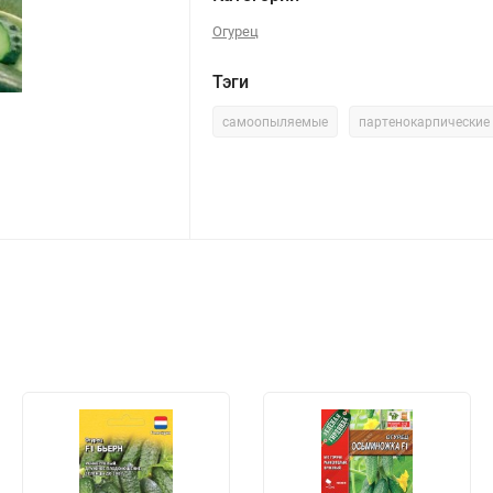
Огурец
Тэги
самоопыляемые
партенокарпические