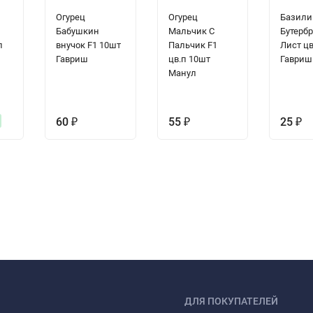
Огурец
Огурец
Базили
Бабушкин
Мальчик С
Бутерб
п
внучок F1 10шт
Пальчик F1
Лист цв
Гавриш
цв.п 10шт
Гавриш
Манул
60
₽
55
₽
25
₽
ДЛЯ ПОКУПАТЕЛЕЙ