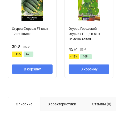
Огурец Форсаж F1 цв.п
Огурец Городской
12шт Поиск
Огурчик F1 цв.п 5шт
Семена Алтая
30
₽
35
₽
45
₽
55
₽
- 14%
5
₽
- 18%
10
₽
В корзину
В корзину
Описание
Характеристики
Отзывы (0)