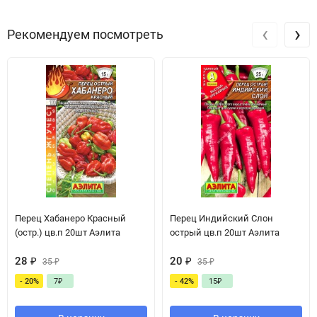
‹
›
Рекомендуем посмотреть
Перец Хабанеро Красный
Перец Индийский Слон
(остр.) цв.п 20шт Аэлита
острый цв.п 20шт Аэлита
28
₽
20
₽
35
₽
35
₽
- 20%
7
₽
- 42%
15
₽