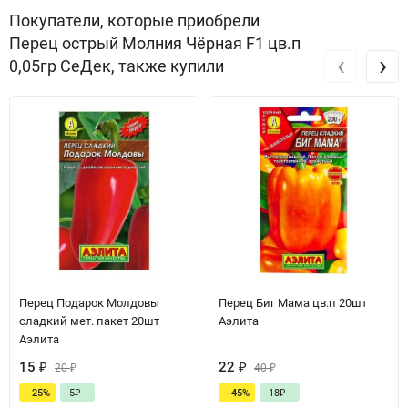
Покупатели, которые приобрели
Перец острый Молния Чёрная F1 цв.п
‹
›
0,05гр СеДек, также купили
Перец Подарок Молдовы
Перец Биг Мама цв.п 20шт
сладкий мет. пакет 20шт
Аэлита
Аэлита
15
₽
22
₽
20
₽
40
₽
- 25%
5
₽
- 45%
18
₽