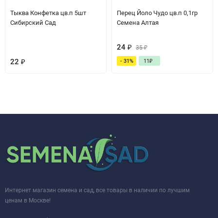
Тыква Конфетка цв.п 5шт
Перец Йоло Чудо цв.п 0,1гр
Сибирский Сад
Семена Алтая
24
₽
35
₽
22
₽
- 31%
11
₽
Интернет магазин семена и сад, все товары в наличии по лучшим
ценам в Москве!