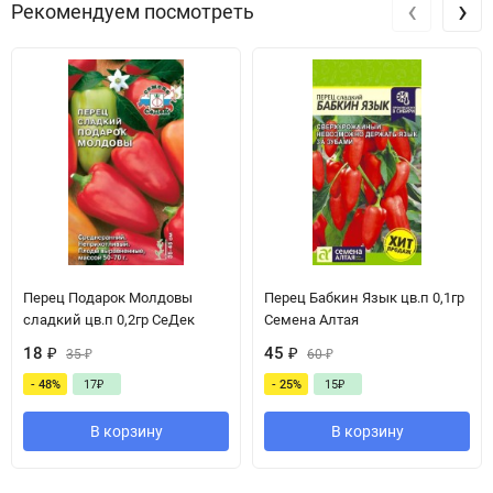
‹
›
Рекомендуем посмотреть
Перец Подарок Молдовы
Перец Бабкин Язык цв.п 0,1гр
сладкий цв.п 0,2гр СеДек
Семена Алтая
18
₽
45
₽
35
₽
60
₽
- 48%
17
₽
- 25%
15
₽
В корзину
В корзину