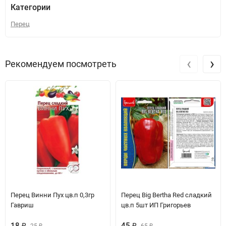
Категории
Перец
‹
›
Рекомендуем посмотреть
Перец Винни Пух цв.п 0,3гр
Перец Big Bertha Red сладкий
Гавриш
цв.п 5шт ИП Григорьев
18
₽
45
₽