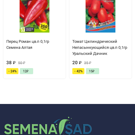
Перец Роман цв.п 0,1гр
Томат Цилиндрический
Семена Алтая
Непасынкующийся цв.п 0,1гр
Уральский Дачник
38
₽
20
₽
50
₽
35
₽
- 24%
12
₽
- 42%
15
₽