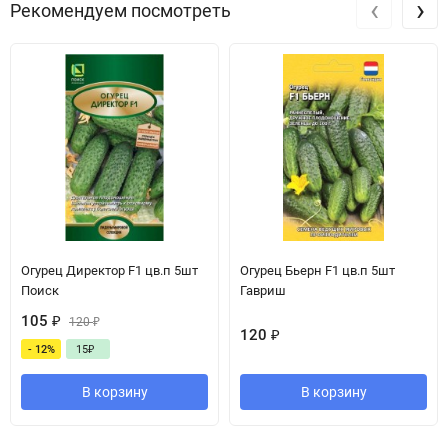
‹
›
Рекомендуем посмотреть
Огурец Директор F1 цв.п 5шт
Огурец Бьерн F1 цв.п 5шт
Поиск
Гавриш
105
₽
120
₽
120
₽
- 12%
15
₽
В корзину
В корзину