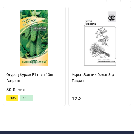
Огурец Кураж F1 цв.п 10шт
Укроп Зонтик бел.п 3гр
Гавриш
Гавриш
80
₽
98
₽
12
₽
- 18%
18
₽