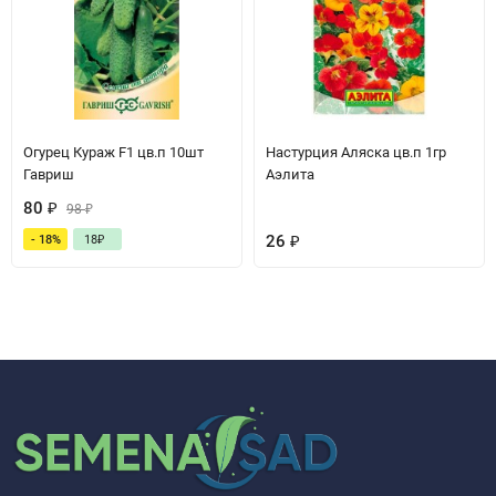
Огурец Кураж F1 цв.п 10шт
Настурция Аляска цв.п 1гр
Гавриш
Аэлита
80
₽
98
₽
26
₽
- 18%
18
₽