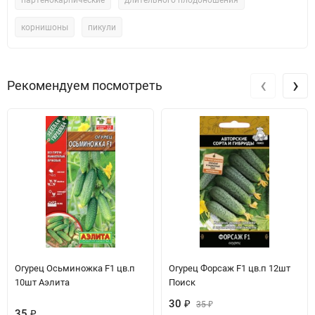
партенокарпические
длительного плодоношения
корнишоны
пикули
‹
›
Рекомендуем посмотреть
Огурец Осьминожка F1 цв.п
Огурец Форсаж F1 цв.п 12шт
10шт Аэлита
Поиск
30
₽
35
₽
35
₽